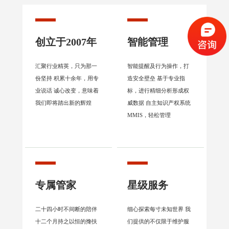
创立于2007年
智能管理
汇聚行业精英，只为那一
智能提醒及行为操作，打
份坚持 积累十余年，用专
造安全壁垒 基于专业指
业说话 诚心改变，意味着
标，进行精细分析形成权
我们即将踏出新的辉煌
威数据 自主知识产权系统
MMIS，轻松管理
专属管家
星级服务
二十四小时不间断的陪伴
细心探索每寸未知世界 我
十二个月持之以恒的搀扶
们提供的不仅限于维护服